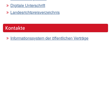
Digitale Unterschrift
Landesrichtpreisverzeichnis
Kontakte
Informationssystem der öffentlichen Verträge
Andere Kontakte:
AOV - Agentur für öffentliche Verträge
Sitemap
Teilen
Teilen
Teilen
Inhalt teilen:
© 2026
Agentur für öffentliche Verträge - AOV